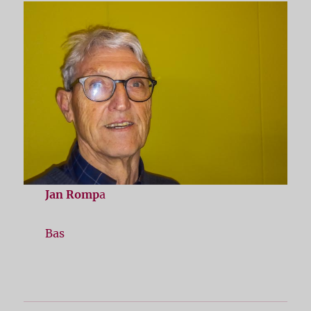
Jan Romp
a
Bas