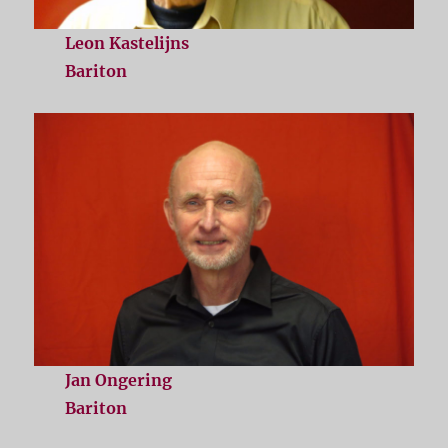
Leon Kastelijns
Bariton
Jan Ongering
Bariton