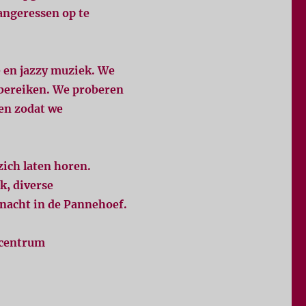
angeressen op te
e en jazzy muziek. We
 bereiken. We proberen
ken zodat we
zich laten horen.
k, diverse
rnacht in de Pannehoef.
kcentrum