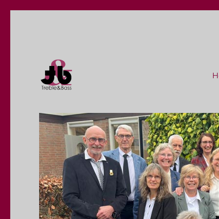
H
Treble & Bass